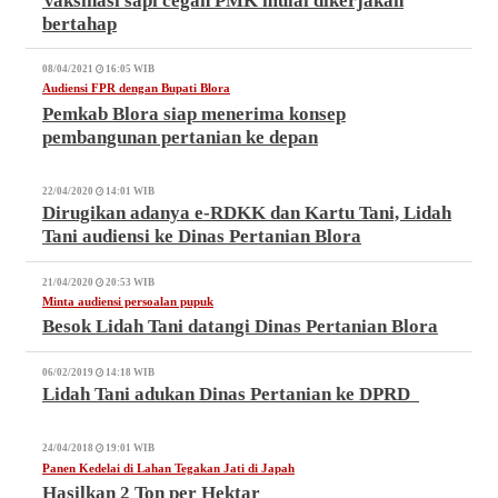
Vaksinasi sapi cegah PMK mulai dikerjakan
bertahap
08/04/2021
16:05 WIB
Audiensi FPR dengan Bupati Blora
Pemkab Blora siap menerima konsep
pembangunan pertanian ke depan
22/04/2020
14:01 WIB
Dirugikan adanya e-RDKK dan Kartu Tani, Lidah
Tani audiensi ke Dinas Pertanian Blora
21/04/2020
20:53 WIB
Minta audiensi persoalan pupuk
Besok Lidah Tani datangi Dinas Pertanian Blora
06/02/2019
14:18 WIB
Lidah Tani adukan Dinas Pertanian ke DPRD
24/04/2018
19:01 WIB
Panen Kedelai di Lahan Tegakan Jati di Japah
Hasilkan 2 Ton per Hektar