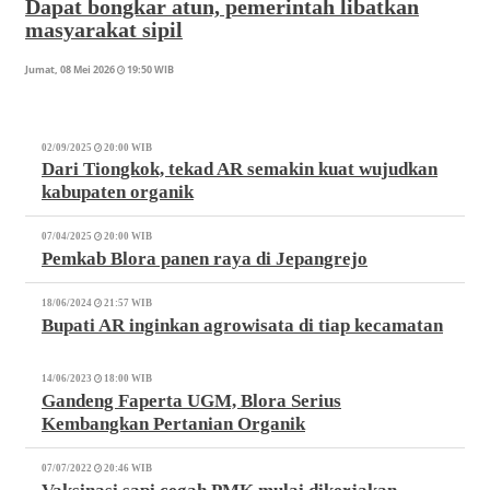
Dapat bongkar atun, pemerintah libatkan
masyarakat sipil
Jumat, 08 Mei 2026
19:50 WIB
02/09/2025
20:00 WIB
Dari Tiongkok, tekad AR semakin kuat wujudkan
kabupaten organik
07/04/2025
20:00 WIB
Pemkab Blora panen raya di Jepangrejo
18/06/2024
21:57 WIB
Bupati AR inginkan agrowisata di tiap kecamatan
14/06/2023
18:00 WIB
Gandeng Faperta UGM, Blora Serius
Kembangkan Pertanian Organik
07/07/2022
20:46 WIB