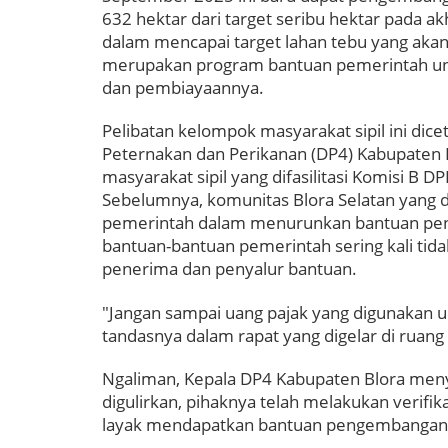
632 hektar dari target seribu hektar pada ak
dalam mencapai target lahan tebu yang aka
merupakan program bantuan pemerintah un
dan pembiayaannya.
Pelibatan kelompok masyarakat sipil ini dic
Peternakan dan Perikanan (DP4) Kabupaten
masyarakat sipil yang difasilitasi Komisi B 
Sebelumnya, komunitas Blora Selatan yang d
pemerintah dalam menurunkan bantuan peng
bantuan-bantuan pemerintah sering kali tid
penerima dan penyalur bantuan.
"Jangan sampai uang pajak yang digunakan u
tandasnya dalam rapat yang digelar di ruang
Ngaliman, Kepala DP4 Kabupaten Blora meny
digulirkan, pihaknya telah melakukan verifik
layak mendapatkan bantuan pengembangan