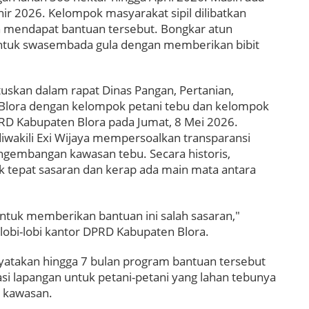
hir 2026. Kelompok masyarakat sipil dilibatkan
n mendapat bantuan tersebut. Bongkar atun
tuk swasembada gula dengan memberikan bibit
etuskan dalam rapat Dinas Pangan, Pertanian,
 Blora dengan kelompok petani tebu dan kelompok
DPRD Kabupaten Blora pada Jumat, 8 Mei 2026.
iwakili Exi Wijaya mempersoalkan transparansi
embangan kawasan tebu. Secara historis,
ak tepat sasaran dan kerap ada main mata antara
ntuk memberikan bantuan ini salah sasaran,"
 lobi-lobi kantor DPRD Kabupaten Blora.
atakan hingga 7 bulan program bantuan tersebut
asi lapangan untuk petani-petani yang lahan tebunya
 kawasan.