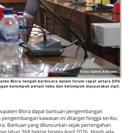
Foto: Gatot Aribowo
aten Blora tengah berbicara dalam forum rapat antara DP4
gan kelompok petani tebu dan kelompok masyarakat sipil.
abupaten Blora dapat bantuan pengembangan
 pengembangan kawasan ini ditarget hingga seribu
ora. Bantuan yang diluncurkan sejak pertengahan
n lahan 368 hektar hingga April 2026. Masih ada