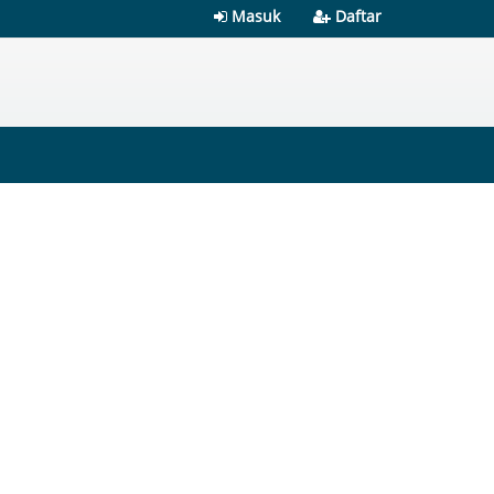
Masuk
Daftar